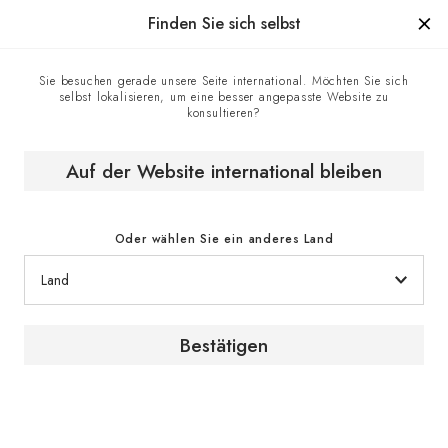
Hergestellt in Frankreich seit 1976, die Marke mit Know-how.
Finden Sie sich selbst
Sie besuchen gerade unsere Seite international. Möchten Sie sich
selbst lokalisieren, um eine besser angepasste Website zu
Kontaktzentrum
Homepage
konsultieren?
Auf der Website international bleiben
Kontakt
Oder wählen Sie ein anderes Land
Kontaktformular
Bestätigen
Für Informationsanfragen oder Beratung über
unsere Produkte und Serviceleistungen setzen
Sie sich bitte über das Kontaktformular mit einem
EuroCave-Experten in Verbindung.