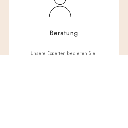
Beratung
Unsere Experten begleiten Sie:
Budgetplanung, passende Auswahl und
persönliche Beratung.
Kontakt aufnehmen