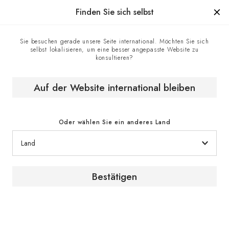
Hergestellt in Frankreich seit 1976, die Marke mit Know-how.
Finden Sie sich selbst
Sie besuchen gerade unsere Seite international. Möchten Sie sich
selbst lokalisieren, um eine besser angepasste Website zu
Expertentipps
Homepage
konsultieren?
Auf der Website international bleiben
Oder wählen Sie ein anderes Land
Expertentipps
Bestätigen