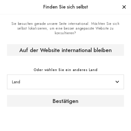
Hergestellt in Frankreich seit 1976, die Marke mit Know-how.
Finden Sie sich selbst
Sie besuchen gerade unsere Seite international. Möchten Sie sich
selbst lokalisieren, um eine besser angepasste Website zu
Wein lagern
Homepage
Fachhändler
konsultieren?
Auf der Website international bleiben
Oder wählen Sie ein anderes Land
Weine lagern
Bestätigen