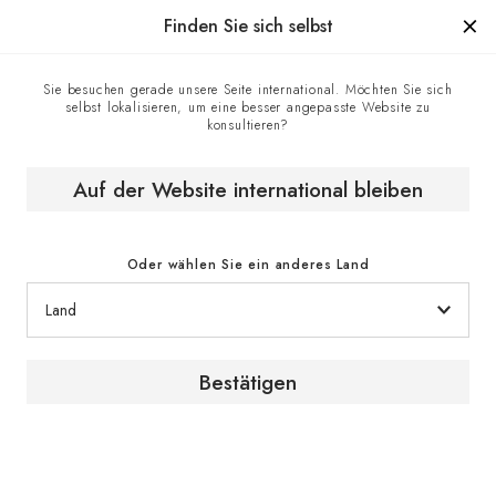
Hergestellt in Frankreich seit 1976, die Marke mit Know-how.
Finden Sie sich selbst
Sie besuchen gerade unsere Seite international. Möchten Sie sich
selbst lokalisieren, um eine besser angepasste Website zu
Homepage
Weinblog
konsultieren?
EuroCave Academy: Wissen strukturieren für weltweite
Konsistenz
Auf der Website international bleiben
[ VERTRIEBSNETZ]
Oder wählen Sie ein anderes Land
Wie EuroCave weltweite
Konsistenz in 80 Ländern
Bestätigen
sicherstellt.
_