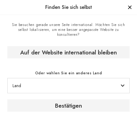
Hergestellt in Frankreich seit 1976, die Marke mit Know-how.
Finden Sie sich selbst
Sie besuchen gerade unsere Seite international. Möchten Sie sich
selbst lokalisieren, um eine besser angepasste Website zu
Kontaktzentrum
Homepage
konsultieren?
Auf der Website international bleiben
Kontakt
Oder wählen Sie ein anderes Land
Kontaktformular
Bestätigen
Für Informationsanfragen oder Beratung über
unsere Produkte und Serviceleistungen setzen
Sie sich bitte über das Kontaktformular mit einem
EuroCave-Experten in Verbindung.