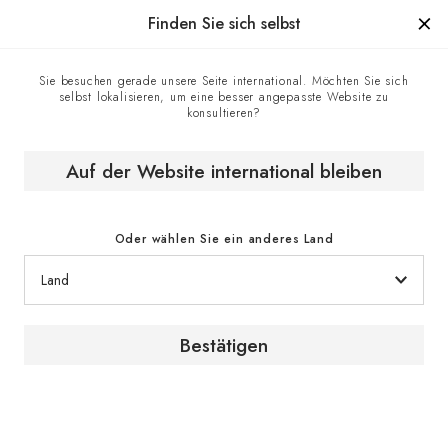
Hergestellt in Frankreich seit 1976, die Marke mit Know-how.
Finden Sie sich selbst
Sie besuchen gerade unsere Seite international. Möchten Sie sich
selbst lokalisieren, um eine besser angepasste Website zu
Kontaktzentrum
Homepage
konsultieren?
Auf der Website international bleiben
Kontakt
Oder wählen Sie ein anderes Land
Kontaktformular
Bestätigen
Für Informationsanfragen oder Beratung über
unsere Produkte und Serviceleistungen setzen
Sie sich bitte über das Kontaktformular mit einem
EuroCave-Experten in Verbindung.