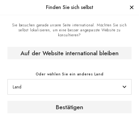
Hergestellt in Frankreich seit 1976, die Marke mit Know-how.
Finden Sie sich selbst
Sie besuchen gerade unsere Seite international. Möchten Sie sich
selbst lokalisieren, um eine besser angepasste Website zu
Kontaktzentrum
Homepage
konsultieren?
Auf der Website international bleiben
Kontakt
Oder wählen Sie ein anderes Land
Kontaktformular
Bestätigen
Für Informationsanfragen oder Beratung über
unsere Produkte und Serviceleistungen setzen
Sie sich bitte über das Kontaktformular mit einem
EuroCave-Experten in Verbindung.