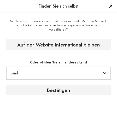
Hergestellt in Frankreich seit 1976, die Marke mit Know-how.
Finden Sie sich selbst
Sie besuchen gerade unsere Seite international. Möchten Sie sich
selbst lokalisieren, um eine besser angepasste Website zu
Kontaktzentrum
Homepage
konsultieren?
Auf der Website international bleiben
Kontakt
Oder wählen Sie ein anderes Land
Kontaktformular
Bestätigen
Für Informationsanfragen oder Beratung über
unsere Produkte und Serviceleistungen setzen
Sie sich bitte über das Kontaktformular mit einem
EuroCave-Experten in Verbindung.