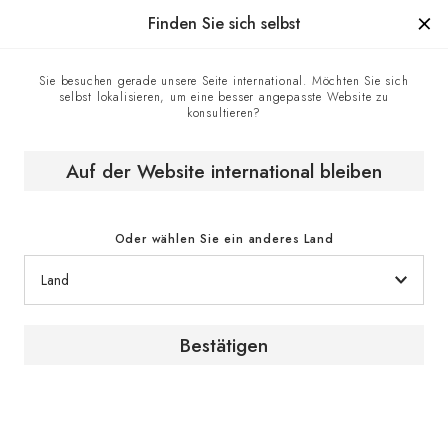
Hergestellt in Frankreich seit 1976, die Marke mit Know-how.
Finden Sie sich selbst
Sie besuchen gerade unsere Seite international. Möchten Sie sich
selbst lokalisieren, um eine besser angepasste Website zu
Kontaktzentrum
Homepage
konsultieren?
Auf der Website international bleiben
Kontakt
Oder wählen Sie ein anderes Land
Kontaktformular
Bestätigen
Für Informationsanfragen oder Beratung über
unsere Produkte und Serviceleistungen setzen
Sie sich bitte über das Kontaktformular mit einem
EuroCave-Experten in Verbindung.