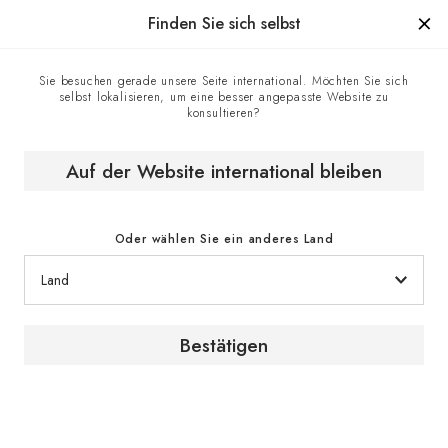
Hergestellt in Frankreich seit 1976, die Marke mit Know-how.
Finden Sie sich selbst
Sie besuchen gerade unsere Seite international. Möchten Sie sich
selbst lokalisieren, um eine besser angepasste Website zu
Homepage
EuroCave-Geschäfte
konsultieren?
La Cave de l'Oenophile - EuroCave-Vertragshändler,
Abidjan, Elfenbeinküste (Côte d'Ivoire)
Auf der Website international bleiben
Oder wählen Sie ein anderes Land
Bestätigen