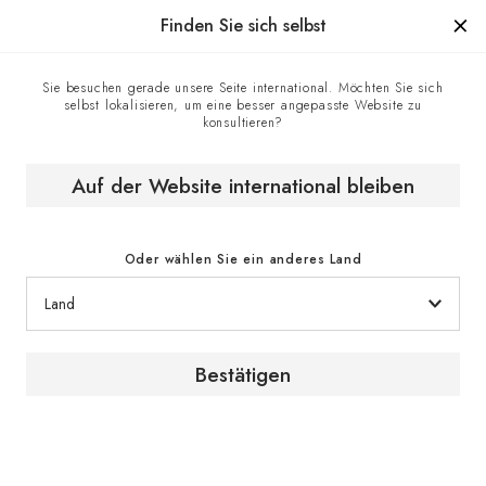
Hergestellt in Frankreich seit 1976, die Marke mit Know-how.
Finden Sie sich selbst
Sie besuchen gerade unsere Seite international. Möchten Sie sich
selbst lokalisieren, um eine besser angepasste Website zu
Homepage
EuroCave-Geschäfte
konsultieren?
Grand Sud Import - EuroCave-Vertragshändler, Casablanca,
Marokko
Auf der Website international bleiben
Oder wählen Sie ein anderes Land
Bestätigen