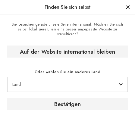
Hergestellt in Frankreich seit 1976, die Marke mit Know-how.
Finden Sie sich selbst
Sie besuchen gerade unsere Seite international. Möchten Sie sich
selbst lokalisieren, um eine besser angepasste Website zu
Homepage
EuroCave-Geschäfte
konsultieren?
EuroCave Südwesten - Offizieller EuroCave-Showroom
Auf der Website international bleiben
Oder wählen Sie ein anderes Land
Bestätigen