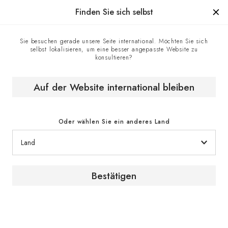
Hergestellt in Frankreich seit 1976, die Marke mit Know-how.
Finden Sie sich selbst
Sie besuchen gerade unsere Seite international. Möchten Sie sich
selbst lokalisieren, um eine besser angepasste Website zu
Homepage
EuroCave-Geschäfte
konsultieren?
EuroCave Paris - EuroCave-Showroom
Auf der Website international bleiben
Oder wählen Sie ein anderes Land
Bestätigen