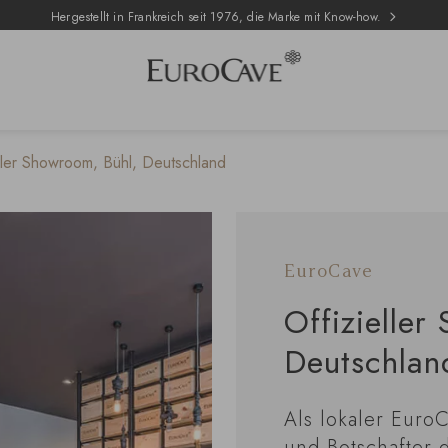
Hergestellt in Frankreich seit 1976, die Marke mit Know-how.
ller Showroom, Bühl, Deutschland
EuroCave
Offizieller
Deutschlan
Als lokaler Euro
und Botschafter 