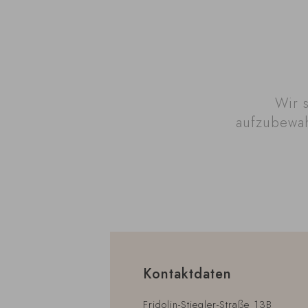
Wir 
aufzubewah
Kontaktdaten
Fridolin-Stiegler-Straße 13B