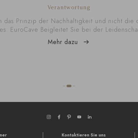
Verantwortung
n das Prinzip der Nachhaltigkeit und nicht die 
es. EuroCave Beigleitet Sie bei der Leidenscha
Mehr dazu
tner
Kontaktieren Sie uns