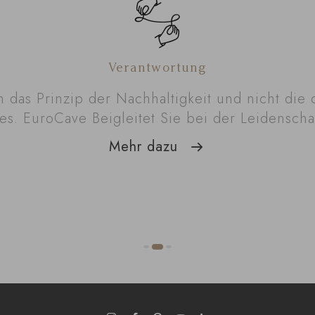
Verantwortung
n das Prinzip der Nachhaltigkeit und nicht die 
es. EuroCave Beigleitet Sie bei der Leidenscha
Mehr dazu