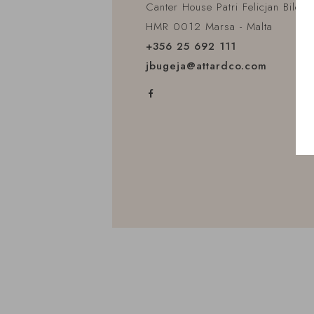
Canter House Patri Felicjan Bilocc
HMR 0012 Marsa - Malta
+356 25 692 111
jbugeja@attardco.com