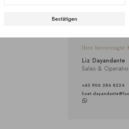
Wegbeschreibung an
Bestätigen
Ihre bevorzugte
Liz Dayandante
Sales & Operatio
+63 906 286 8224
lizet.dayandante@luc