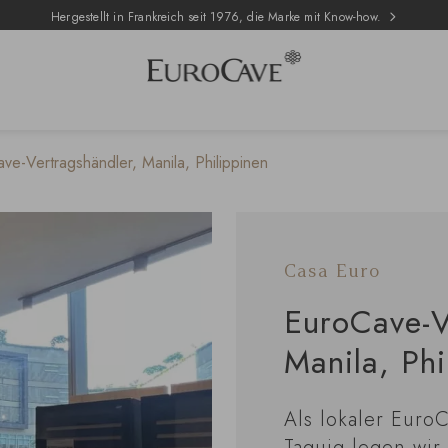
Hergestellt in Frankreich seit 1976, die Marke mit Know-how.
ve-Vertragshändler, Manila, Philippinen
Casa Euro
EuroCave-V
Manila, Phi
Als lokaler Euro
Taguig legen wir