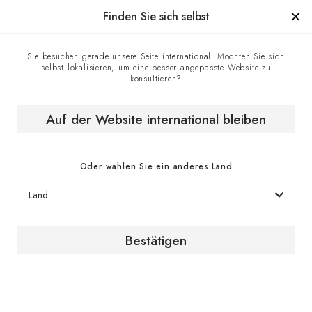
Hergestellt in Frankreich seit 1976, die Marke mit Know-how.
Finden Sie sich selbst
Sie besuchen gerade unsere Seite international. Möchten Sie sich
selbst lokalisieren, um eine besser angepasste Website zu
Homepage
EuroCave-Geschäfte
konsultieren?
Wiekie Wina Polska Sp. Z o o Sp k. - EuroCave-
Vertragshändler, Poznan, Polen
Auf der Website international bleiben
Oder wählen Sie ein anderes Land
Bestätigen