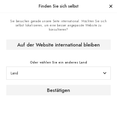
Hergestellt in Frankreich seit 1976, die Marke mit Know-how.
Finden Sie sich selbst
Sie besuchen gerade unsere Seite international. Möchten Sie sich
selbst lokalisieren, um eine besser angepasste Website zu
Homepage
EuroCave-Geschäfte
konsultieren?
Taurus Wines - EuroCave-Vertragshändler, Guildford,
Großbritannien
Auf der Website international bleiben
Oder wählen Sie ein anderes Land
Bestätigen