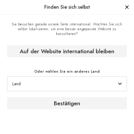
Hergestellt in Frankreich seit 1976, die Marke mit Know-how.
Finden Sie sich selbst
Sie besuchen gerade unsere Seite international. Möchten Sie sich
selbst lokalisieren, um eine besser angepasste Website zu
Homepage
EuroCave-Geschäfte
konsultieren?
Vinos del Mundo - EuroCave-Verkaufsstelle, Montevideo,
Uruguay
Auf der Website international bleiben
Oder wählen Sie ein anderes Land
Bestätigen