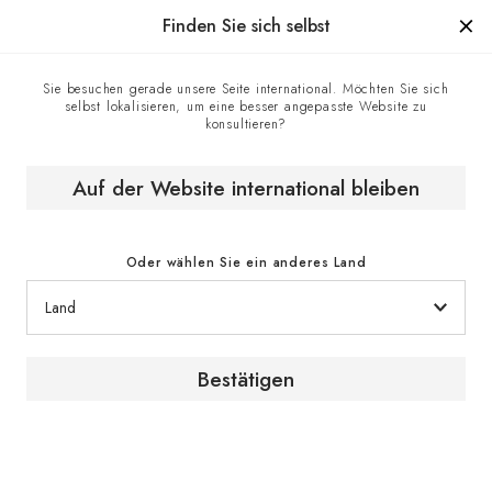
Hergestellt in Frankreich seit 1976, die Marke mit Know-how.
Finden Sie sich selbst
Sie besuchen gerade unsere Seite international. Möchten Sie sich
selbst lokalisieren, um eine besser angepasste Website zu
Homepage
Weinschränke
Weinklimaschränke zum Einbauen
konsultieren?
Weinklimaschrank Compact Serie
Auf der Website international bleiben
Oder wählen Sie ein anderes Land
Serie
Bestätigen
Compact