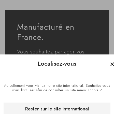
Manufacturé en
France.
Vous souhaitez partager vos
compétences et évoluer dans un
Localisez-vous
groupe qui valorise des produits
d'exception manufacturés en
France ? Vous êtes au bon
Actuellement vous visitez notre site international. Souhaitez-vous
endroit.
vous localiser afin de consulter un site mieux adapté ?
Depuis 1976, EuroCave incarne
l'excellence de la fabrication
Rester sur le site international
française. Chaque cave à vin est