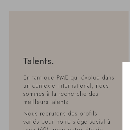
Talents.
En tant que PME qui évolue dans
un contexte international, nous
sommes à la recherche des
meilleurs talents.
Nous recrutons des profils
variés pour notre siège social à
Lyon (69), pour notre site de