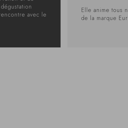
 dégustation
Elle anime tous no
 rencontre avec le
de la marque Eu