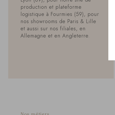
production et plateforme
logistique à Fourmies (59), pour
nos showrooms de Paris & Lille
et aussi sur nos filiales, en
Allemagne et en Angleterre.
Nos métiers