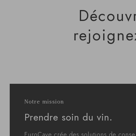
Découvr
rejoigne
Notre mission
Prendre soin du vin.
EuroCave crée des solutions de conser