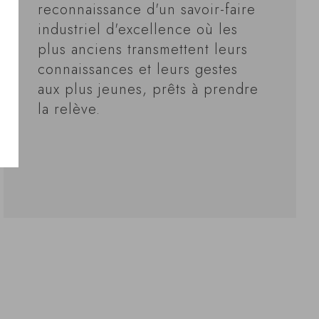
reconnaissance d'un savoir-faire
industriel d'excellence où les
plus anciens transmettent leurs
connaissances et leurs gestes
aux plus jeunes, prêts à prendre
la relève.