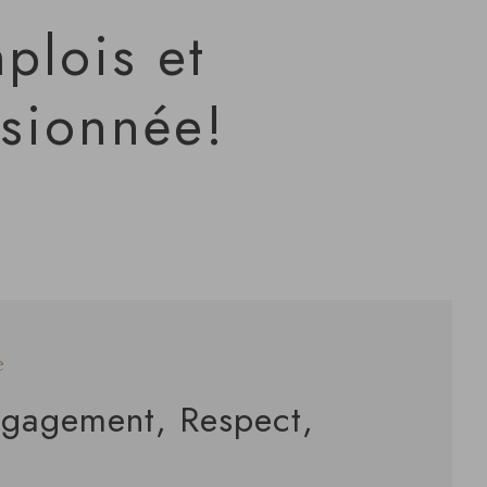
plois et
ssionnée!
e
ngagement, Respect,