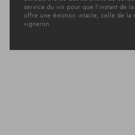
service du vin pour que l’instant de la
offre une émotion intacte, celle de la
vigneron.