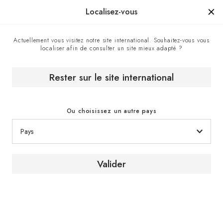
Manufacturé en France depuis 1976, la marque d'un savoir-faire.
Localisez-vous
Actuellement vous visitez notre site international. Souhaitez-vous vous
localiser afin de consulter un site mieux adapté ?
La marque
Accueil
Rester sur le site international
Ou choisissez un autre pays
Valider
À propos de la marque