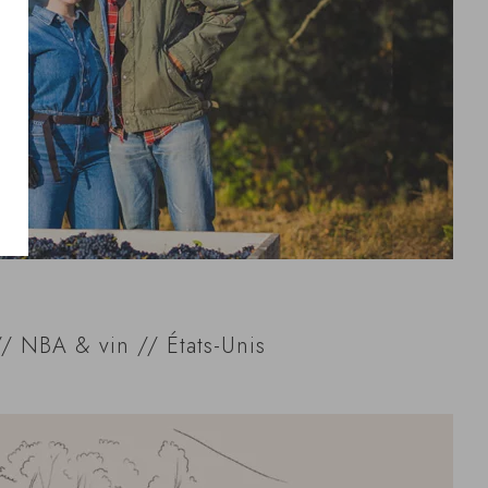
/ NBA & vin // États-Unis