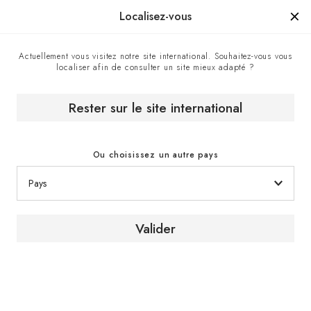
Manufacturé en France depuis 1976, la marque d'un savoir-faire.
Localisez-vous
Actuellement vous visitez notre site international. Souhaitez-vous vous
localiser afin de consulter un site mieux adapté ?
Centre de contact
Accueil
Rester sur le site international
Centre de contact
Ou choisissez un autre pays
Valider
Contactez-nous
Pour recevoir un conseil ou obtenir plus
d’informations sur nos produits et services,
contactez un expert EuroCave via le formulaire
de contact.