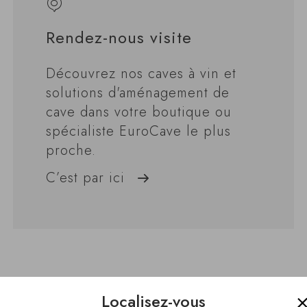
Rendez-nous visite
Découvrez nos caves à vin et
solutions d'aménagement de
cave dans votre boutique ou
spécialiste EuroCave le plus
proche.
C’est par ici
Localisez-vous