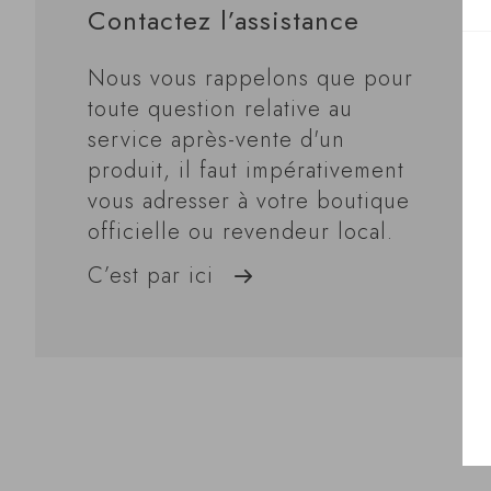
Contactez l’assistance
Nous vous rappelons que pour
toute question relative au
service après-vente d'un
produit, il faut impérativement
vous adresser à votre boutique
officielle ou revendeur local.
C’est par ici