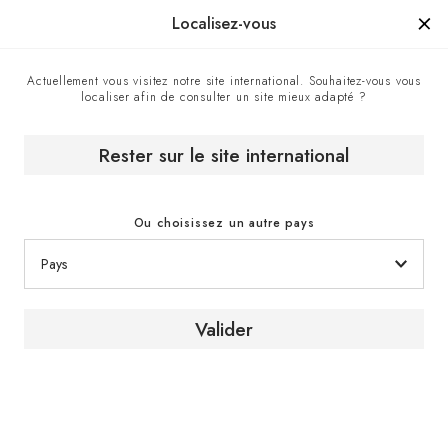
Manufacturé en France depuis 1976, la marque d'un savoir-faire.
Localisez-vous
Actuellement vous visitez notre site international. Souhaitez-vous vous
localiser afin de consulter un site mieux adapté ?
Centre de contact
Accueil
Rester sur le site international
Centre de contact
Ou choisissez un autre pays
Valider
Contactez-nous
Pour recevoir un conseil ou obtenir plus
d’informations sur nos produits et services,
contactez un expert EuroCave via le formulaire
de contact.