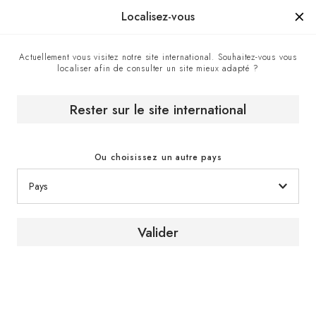
Manufacturé en France depuis 1976, la marque d'un savoir-faire.
Localisez-vous
Actuellement vous visitez notre site international. Souhaitez-vous vous
localiser afin de consulter un site mieux adapté ?
Centre de contact
Accueil
Rester sur le site international
Centre de contact
Ou choisissez un autre pays
Valider
Contactez-nous
Pour recevoir un conseil ou obtenir plus
d’informations sur nos produits et services,
contactez un expert EuroCave via le formulaire
de contact.