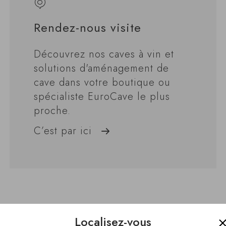
Rendez-nous visite
Découvrez nos caves à vin et
solutions d'aménagement de
cave dans votre boutique ou
spécialiste EuroCave le plus
proche.
C’est par ici
Localisez-vous