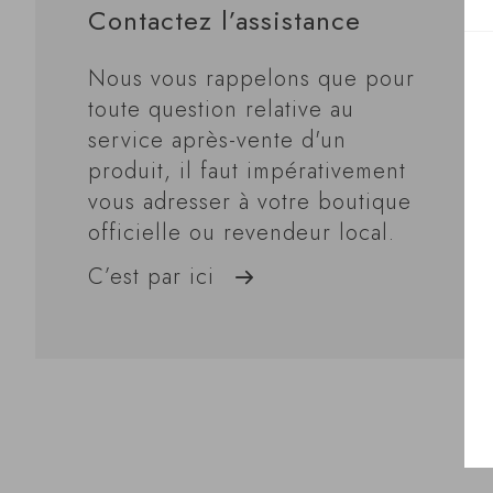
Contactez l’assistance
Nous vous rappelons que pour
toute question relative au
service après-vente d'un
produit, il faut impérativement
vous adresser à votre boutique
officielle ou revendeur local.
C’est par ici