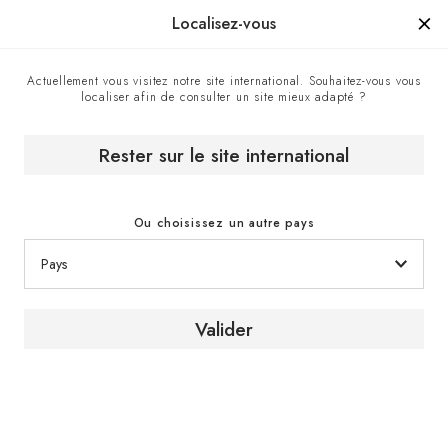
Manufacturé en France depuis 1976, la marque d'un savoir-faire.
Localisez-vous
Actuellement vous visitez notre site international. Souhaitez-vous vous
localiser afin de consulter un site mieux adapté ?
Centre de contact
Accueil
Rester sur le site international
Centre de contact
Ou choisissez un autre pays
Valider
Contactez-nous
Pour recevoir un conseil ou obtenir plus
d’informations sur nos produits et services,
contactez un expert EuroCave via le formulaire
de contact.