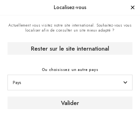
Manufacturé en France depuis 1976, la marque d'un savoir-faire.
Localisez-vous
Actuellement vous visitez notre site international. Souhaitez-vous vous
localiser afin de consulter un site mieux adapté ?
Accueil
Les caves à vin
Encastrer une cave à vin
Collection de caves à vin encastrables Compact
Rester sur le site international
Ou choisissez un autre pays
Valider
Collection
Compact