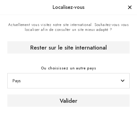
Manufacturé en France depuis 1976, la marque d'un savoir-faire.
Localisez-vous
Actuellement vous visitez notre site international. Souhaitez-vous vous
localiser afin de consulter un site mieux adapté ?
Accueil
Nos magasins EuroCave
Doyon Després - Point de vente EuroCave à Sherbrooke,
Canada
Rester sur le site international
Ou choisissez un autre pays
Valider