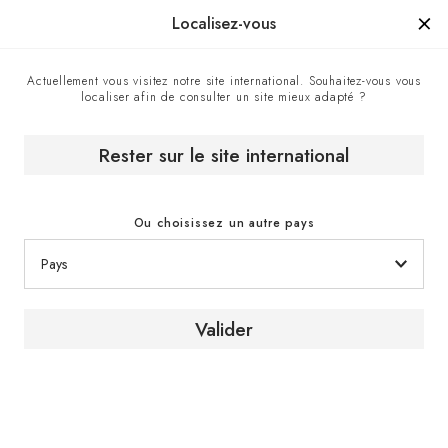
Manufacturé en France depuis 1976, la marque d'un savoir-faire.
Localisez-vous
Actuellement vous visitez notre site international. Souhaitez-vous vous
localiser afin de consulter un site mieux adapté ?
Accueil
Nos magasins EuroCave
Nichifutsu EuroCave - Revendeur officiel EuroCave, Tokyo,
Japon
Rester sur le site international
Ou choisissez un autre pays
Valider