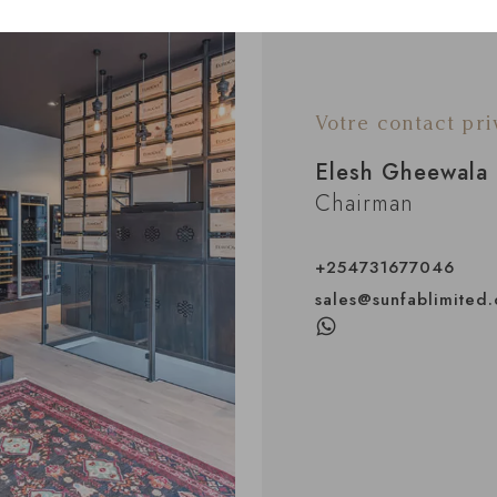
Votre contact pri
Elesh Gheewala
Chairman
+254731677046
sales@sunfablimited