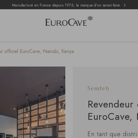
Manufacturé en France depuis 1976, la marque d'un savoir-faire.
 officiel EuroCave, Nairobi, Kenya
Semfeb
Revendeur o
EuroCave, 
En tant que distr