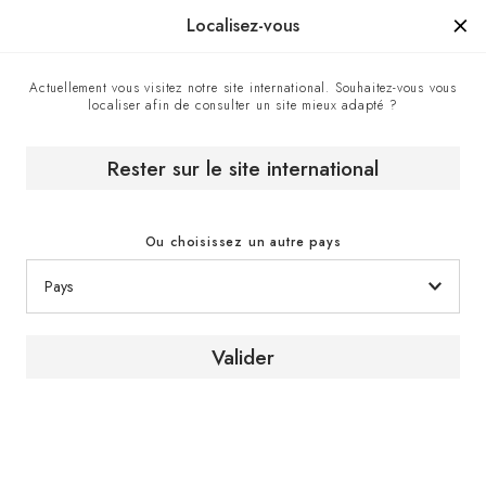
Manufacturé en France depuis 1976, la marque d'un savoir-faire.
Localisez-vous
Actuellement vous visitez notre site international. Souhaitez-vous vous
localiser afin de consulter un site mieux adapté ?
Accueil
Nos magasins EuroCave
Rungo - Revendeur officiel EuroCave, Ethiopie
Rester sur le site international
Ou choisissez un autre pays
Valider