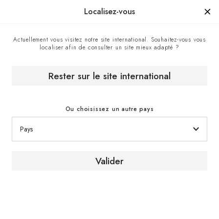
Manufacturé en France depuis 1976, la marque d'un savoir-faire.
Localisez-vous
Actuellement vous visitez notre site international. Souhaitez-vous vous
localiser afin de consulter un site mieux adapté ?
Accueil
Nos magasins EuroCave
Bacchus - Revendeur officiel EuroCave, Saint Martin
Rester sur le site international
Ou choisissez un autre pays
Valider