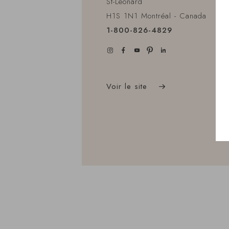
St-Léonard
H1S 1N1 Montréal - Canada
1-800-826-4829
Voir le site