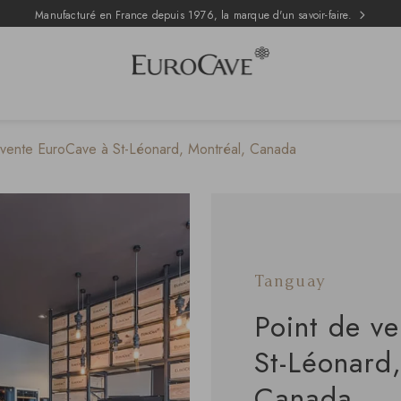
Manufacturé en France depuis 1976, la marque d'un savoir-faire.
 vente EuroCave à St-Léonard, Montréal, Canada
Tanguay
Point de v
St-Léonard
Canada