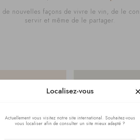
de nouvelles façons de vivre le vin, de le con
servir et même de le partager.
Localisez-vous
Actuellement vous visitez notre site international. Souhaitez-vous
vous localiser afin de consulter un site mieux adapté ?