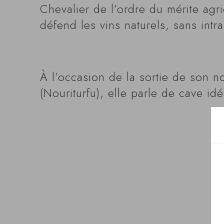
Chevalier de l’ordre du mérite agric
défend les vins naturels, sans intra
À l’occasion de la sortie de son n
(Nouriturfu), elle parle de cave i