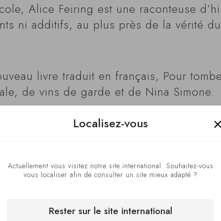
ole, Alice Feiring est une raconteuse d’his
nts ni additifs, au plus près de la vérité du
ouveau livre traduit en français, Pour tom
déale, de vins de garde et de Nina Simone.
Localisez-vous
Actuellement vous visitez notre site international. Souhaitez-vous
vous localiser afin de consulter un site mieux adapté ?
Rester sur le site international