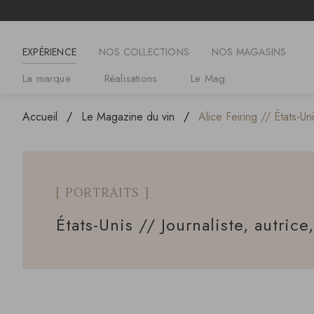
EXPÉRIENCE
NOS COLLECTIONS
NOS MAGASINS
La marque
Réalisations
Le Mag
Accueil
Le Magazine du vin
Alice Feiring // États-Uni
[ PORTRAITS ]
États-Unis // Journaliste, autrice