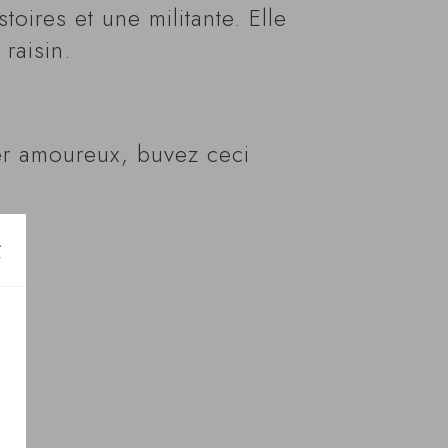
toires et une militante. Elle
 raisin.
ber amoureux, buvez ceci