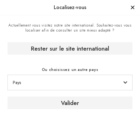
Manufacturé en France depuis 1976, la marque d'un savoir-faire.
Localisez-vous
Actuellement vous visitez notre site international. Souhaitez-vous vous
localiser afin de consulter un site mieux adapté ?
Accueil
Le Magazine du vin
Pascale Risbourg // Belgique // Artiste plasticienne
Rester sur le site international
[ PORTRAITS ]
Ou choisissez un autre pays
Artiste plasticienne // Belgique
Valider