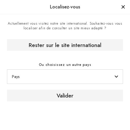
Manufacturé en France depuis 1976, la marque d'un savoir-faire.
Localisez-vous
Actuellement vous visitez notre site international. Souhaitez-vous vous
localiser afin de consulter un site mieux adapté ?
Accueil
Les conseils d'expert
Comment choisir sa cave à vin selon ses besoins et son
budget ?
Rester sur le site international
Ou choisissez un autre pays
Guide d'achat
Valider
Comment choisir sa cave
à vin en fonction de ses