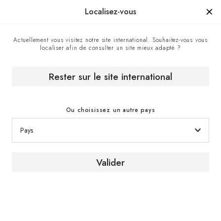
Manufacturé en France depuis 1976, la marque d'un savoir-faire.
Localisez-vous
Actuellement vous visitez notre site international. Souhaitez-vous vous
localiser afin de consulter un site mieux adapté ?
Accueil
Le Magazine du vin
Dan Petroski // Vigneron // États-Unis
Rester sur le site international
[ PORTRAIT ]
Ou choisissez un autre pays
États-Unis
// Vigneron
Valider