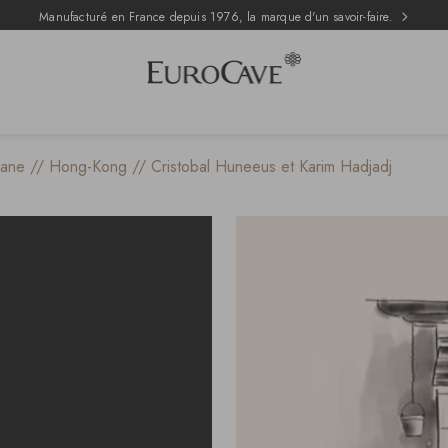
Manufacturé en France depuis 1976, la marque d'un savoir-faire.
ane // Hong-Kong // Cristobal Huneeus et Karim Hadjadj