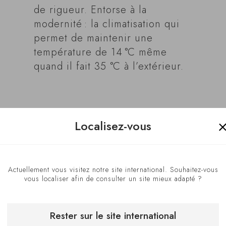
de rigueur. Entorse à la
modernité : la climatisation qui
permet de maintenir une
température de 14 °C même
quand il fait 35 °C à l’extérieur.
Localisez-vous
Actuellement vous visitez notre site international. Souhaitez-vous
vous localiser afin de consulter un site mieux adapté ?
Rester sur le site international