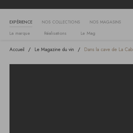
EXPÉRIENCE
NOS COLLECTIONS
NOS MAGASINS
La marque
Réalisations
Le Mag
Accueil
Le Magazine du vin
Dans la cave de La Cab