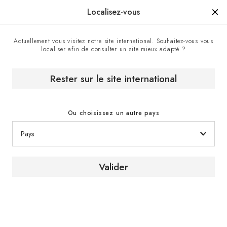
Manufacturé en France depuis 1976, la marque d'un savoir-faire.
Localisez-vous
Actuellement vous visitez notre site international. Souhaitez-vous vous
localiser afin de consulter un site mieux adapté ?
Accueil
Le Magazine du vin
Richard Geoffroy // France & Japon // 7 bonnes raisons et
bouteilles pour se mettre au saké
Rester sur le site international
Ou choisissez un autre pays
Valider